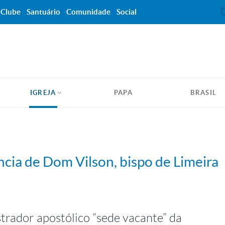
Clube
Santuário
Comunidade
Social
IGREJA
PAPA
BRASIL
ncia de Dom Vilson, bispo de Limeira
rador apostólico “sede vacante” da