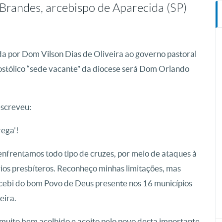
Brandes, arcebispo de Aparecida (SP)
a por Dom Vilson Dias de Oliveira ao governo pastoral
ostólico “sede vacante” da diocese será Dom Orlando
escreveu:
rega’!
enfrentamos todo tipo de cruzes, por meio de ataques à
ários presbíteros. Reconheço minhas limitações, mas
cebi do bom Povo de Deus presente nos 16 municípios
eira.
muito bem acolhido e aceito pelo povo desta importante