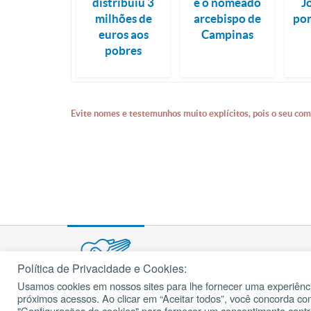
distribuiu 3
é o nomeado
J
milhões de
arcebispo de
po
euros aos
Campinas
pobres
Evite nomes e testemunhos muito explícitos, pois o seu com
Política de Privacidade e Cookies:
Usamos cookies em nossos sites para lhe fornecer uma experiênci
© 2002 – 2026
próximos acessos. Ao clicar em “Aceitar todos”, você concorda c
cancaonova.com
Todos os direitos reservados.
"Configurações de cookies" para fornecer um consentimento cont