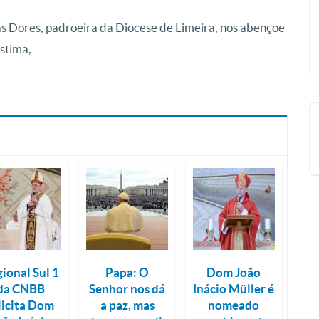
s Dores, padroeira da Diocese de Limeira, nos abençoe
stima,
ional Sul 1
Papa: O
Dom João
da CNBB
Senhor nos dá
Inácio Müller é
licita Dom
a paz, mas
nomeado