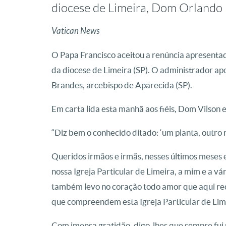
diocese de Limeira, Dom Orlando 
Vatican News
O Papa Francisco aceitou a renúncia apresentad
da diocese de Limeira (SP). O administrador ap
Brandes, arcebispo de Aparecida (SP).
Em carta lida esta manhã aos fiéis, Dom Vilson 
“Diz bem o conhecido ditado: ‘um planta, outro 
Queridos irmãos e irmãs, nesses últimos meses 
nossa Igreja Particular de Limeira, a mim e a v
também levo no coração todo amor que aqui re
que compreendem esta Igreja Particular de Lim
Com imensa gratidão, digo-lhes que sempre fui 