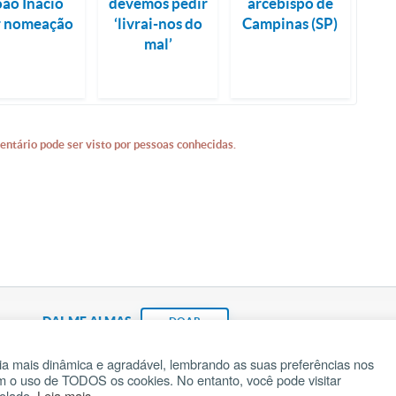
oão Inácio
devemos pedir
arcebispo de
r nomeação
‘livrai-nos do
Campinas (SP)
mal’
entário pode ser visto por pessoas conhecidas.
DAI-ME ALMAS
DOAR
a mais dinâmica e agradável, lembrando as suas preferências nos
om o uso de TODOS os cookies. No entanto, você pode visitar
Fundação João Paulo II
Pedido de Oração
Ma
rolado.
Leia mais