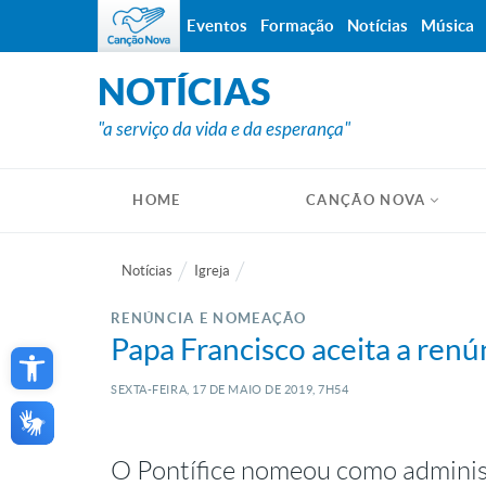
Eventos
Formação
Notícias
Música
NOTÍCIAS
"a serviço da vida e da esperança"
HOME
CANÇÃO NOVA
Notícias
Igreja
RENÚNCIA E NOMEAÇÃO
Open toolbar
Papa Francisco aceita a renú
SEXTA-FEIRA, 17
DE
MAIO
DE
2019, 7H54
O Pontífice nomeou como administ