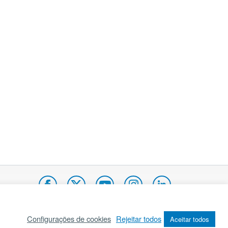
Configurações de cookies
Rejeitar todos
Aceitar todos
pa do site
Internacional