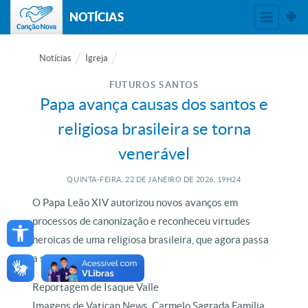
NOTÍCIAS
Notícias
Igreja
FUTUROS SANTOS
Papa avança causas dos santos e
religiosa brasileira se torna
venerável
QUINTA-FEIRA, 22
DE
JANEIRO
DE
2026, 19H24
O Papa Leão XIV autorizou novos avanços em
Open toolbar
processos de canonização e reconheceu virtudes
heroicas de uma religiosa brasileira, que agora passa
a ser venerável.
Reportagem de Isaque Valle
Imagens de Vatican News, Carmelo Sagrada Família,