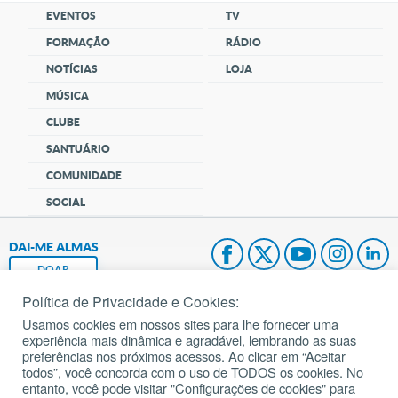
EVENTOS
TV
FORMAÇÃO
RÁDIO
NOTÍCIAS
LOJA
MÚSICA
CLUBE
SANTUÁRIO
COMUNIDADE
SOCIAL
DAI-ME ALMAS
DOAR
Política de Privacidade e Cookies:
Fundação João Paulo II
Usamos cookies em nossos sites para lhe fornecer uma
experiência mais dinâmica e agradável, lembrando as suas
Pedido de Oração
preferências nos próximos acessos. Ao clicar em “Aceitar
todos”, você concorda com o uso de TODOS os cookies. No
Mapa do site
entanto, você pode visitar "Configurações de cookies" para