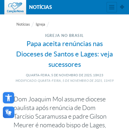
NOTÍCIAS
Notícias
Igreja
IGREJA NO BRASIL
Papa aceita renúncias nas
Dioceses de Santos e Lages: veja
sucessores
QUARTA-FEIRA, 5
DE
NOVEMBRO
DE
2025, 10H23
MODIFICADO: QUARTA-FEIRA, 5
DE
NOVEMBRO
DE
2025, 11H59
Open toolbar
Dom Joaquim Mol assume diocese
paulista após renúncia de Dom
Tarcísio Scaramussa e padre Gilson
Meurer é nomeado bispo de Lages,