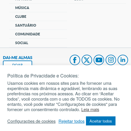
MÚSICA
CLUBE
SANTUÁRIO
COMUNIDADE
SOCIAL
DAI-ME ALMAS
DOAR
Política de Privacidade e Cookies:
Fundação João Paulo II
Usamos cookies em nossos sites para lhe fornecer uma
experiência mais dinâmica e agradável, lembrando as suas
Pedido de Oração
preferências nos próximos acessos. Ao clicar em “Aceitar
todos”, você concorda com o uso de TODOS os cookies. No
Mapa do site
entanto, você pode visitar "Configurações de cookies" para
fornecer um consentimento controlado.
Leia mais
Internacional
Configurações de cookies
Rejeitar todos
Aceitar todos
© 2002 – 2026
Todos os direitos reservados.
cancaonova.com