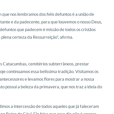
em que nos lembramos dos fiéis defuntos é a união de
militante e da padecente, para que louvemos o nosso Deus,
s defuntos que padecem é missão de todos os cristãos
plena certeza da Ressurreição”, afirma.
 as Catacumbas, cemitérios subterrâneos, prestar
oje continuamos essa belíssima tradição. Visitamos os
antecessores e levamos flores para mostrar a nossa
to possui a beleza da primavera, que nos traz a ideia do
imos a intercessão de todos aqueles que já faleceram
 no Reino do Céu”. Ele frisa que esse dia não é apenas