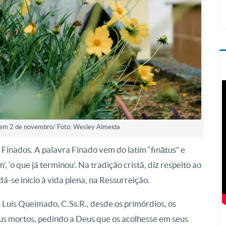
s em 2 de novembro/ Foto: Wesley Almeida
 Finados. A palavra Finado vem do latim “finātus” e
’, ‘o que já terminou’. Na tradição cristã, diz respeito ao
-se início à vida plena, na Ressurreição.
 Luís Queimado, C.Ss.R., desde os primórdios, os
eus mortos, pedindo a Deus que os acolhesse em seus