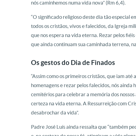
nós caminhemos numa vida nova” (Rm 6,4).
“O significado religioso deste dia tão especial 
todos os cristãos, vivos e falecidos, da Igreja 
que nos espera na vida eterna. Rezar pelos fiéi
que ainda continuam sua caminhada terrena, na 
Os gestos do Dia de Finados
“Assim como os primeiros cristãos, que iam até
homenagens e rezar pelos falecidos, nós ainda h
cemitérios para celebrar a memória dos nossos 
certeza na vida eterna. A Ressurreição com Cris
desabrochar da vida”.
Padre José Luís ainda ressalta que “também ped
e, na certeza de nossa fé, atingiram a vida plena