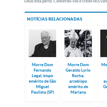
Deus está perto. Convertei-vos e crede no Evan
NOTÍCIAS RELACIONADAS
Morre Dom
Morre Dom
Mo
Fernando
Geraldo Lyrio
Legal, bispo
Rocha,
emérito de São
arcebispo
a
Miguel
emérito de
G
Paulista (SP)
Mariana