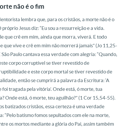
orte não é o fim
entorista lembra que, para os cristãos, a morte não é o
O próprio Jesus diz: “Eu sou a ressurreição e a vida.
e que crê em mim, ainda que morra, viverá. E todo
e que vive e crê em mim não morrerá jamais” (Jo 11,25-
E São Paulo cantava essa verdade com alegria: “Quando,
 este corpo corruptível se tiver revestido de
ruptibilidade e este corpo mortal se tiver revestido de
alidade, então se cumprirá a palavra da Escritura: ‘A
 foi tragada pela vitória’. Onde está, ó morte, tua
ia? Onde está, ó morte, teu aguilhão?” (1 Cor 15,54-55).
os batizados cristãos, essa certeza é uma verdade
a: “Pelo batismo fomos sepultados com ele na morte,
entre os mortos mediante a glória do Pai, assim também