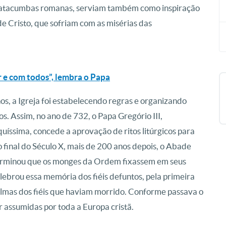
 catacumbas romanas, serviam também como inspiração
e Cristo, que sofriam com as misérias das
 e com todos”, lembra o Papa
os, a Igreja foi estabelecendo regras e organizando
os. Assim, no ano de 732, o Papa Gregório III,
uíssima, concede a aprovação de ritos litúrgicos para
 final do Século X, mais de 200 anos depois, o Abade
terminou que os monges da Ordem fixassem em seus
lebrou essa memória dos fiéis defuntos, pela primeira
lmas dos fiéis que haviam morrido. Conforme passava o
r assumidas por toda a Europa cristã.