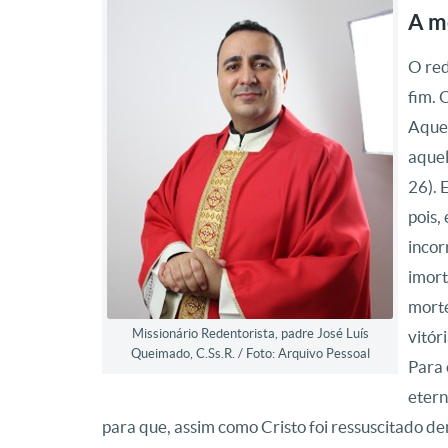
A m
O red
fim. 
Aquel
aquel
26). 
pois,
incor
imort
morte
Missionário Redentorista, padre José Luís
vitór
Queimado, C.Ss.R. / Foto: Arquivo Pessoal
Para 
etern
para que, assim como Cristo foi ressuscitado d