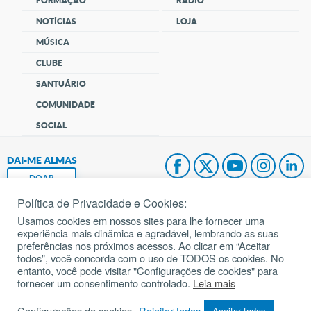
FORMAÇÃO
RÁDIO
NOTÍCIAS
LOJA
MÚSICA
CLUBE
SANTUÁRIO
COMUNIDADE
SOCIAL
DAI-ME ALMAS
DOAR
Política de Privacidade e Cookies:
Fundação João Paulo II
Usamos cookies em nossos sites para lhe fornecer uma
experiência mais dinâmica e agradável, lembrando as suas
Pedido de Oração
preferências nos próximos acessos. Ao clicar em “Aceitar
todos”, você concorda com o uso de TODOS os cookies. No
Mapa do site
entanto, você pode visitar "Configurações de cookies" para
fornecer um consentimento controlado.
Leia mais
Internacional
Configurações de cookies
Rejeitar todos
Aceitar todos