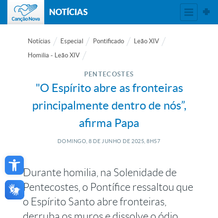
NOTÍCIAS
Notícias
Especial
Pontificado
Leão XIV
Homilia - Leão XIV
PENTECOSTES
"O Espírito abre as fronteiras
principalmente dentro de nós”,
afirma Papa
DOMINGO, 8
DE
JUNHO
DE
2025, 8H57
Open toolbar
Durante homilia, na Solenidade de
Pentecostes, o Pontífice ressaltou que
o Espírito Santo abre fronteiras,
derruba os muros e dissolve o ódio