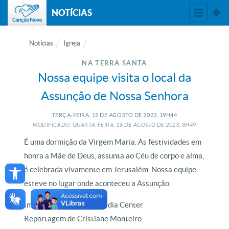
NOTÍCIAS
Notícias
Igreja
NA TERRA SANTA
Nossa equipe visita o local da
Assunção de Nossa Senhora
TERÇA-FEIRA, 15
DE
AGOSTO
DE
2023, 19H44
MODIFICADO: QUARTA-FEIRA, 16
DE
AGOSTO
DE
2023, 8H49
É uma dormição da Virgem Maria. As festividades em
honra a Mãe de Deus, assunta ao Céu de corpo e alma,
Open toolbar
é celebrada vivamente em Jerusalém. Nossa equipe
esteve no lugar onde aconteceu a Assunção.
Imagens de Christian Media Center
Reportagem de Cristiane Monteiro