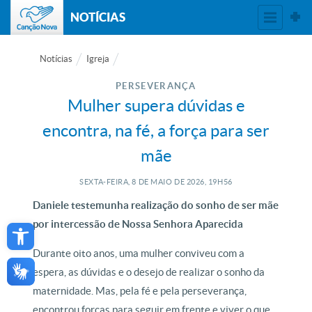
NOTÍCIAS
Notícias
Igreja
PERSEVERANÇA
Mulher supera dúvidas e
encontra, na fé, a força para ser
mãe
SEXTA-FEIRA, 8
DE
MAIO
DE
2026, 19H56
Daniele testemunha realização do sonho de ser mãe
Open toolbar
por intercessão de Nossa Senhora Aparecida
Durante oito anos, uma mulher conviveu com a
espera, as dúvidas e o desejo de realizar o sonho da
maternidade. Mas, pela fé e pela perseverança,
encontrou forças para seguir em frente e viver o que