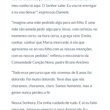
meu sonho tá aqui. O Senhor sabe. Eu vou te entregar
e eu vou deixar’”, expressou Daniele.
“Imagina uma mãe pedindo algo para um filho. E uma
mãe tão amada pedir algo para Jesus, com certeza, no
momento certo, na hora certa, a graça vem. Então,
confiar, confiar que Maria intercede, é ela que
apresenta-se ao seu filho com as nossas intenções,
com os nossos pedidos”, refletiu o missionário da
Comunidade Canção Nova, padre Bruno Antônio.
“Todo esse percurso que nós vivemos de 8 anos foi
dolorido. Foi muito dolorido. Teve dias que nós
choramos, choramos, claro. Somos humanos, mas a
gente nunca perdeu a fé.
Nossa Senhora, Ela tinha cuidado de tudo. E aí eu falei
para ele, ‘agora eu preciso ir para Aparecida. Eu