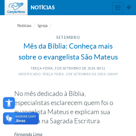
NOTÍCIAS
Notícias
Igreja
SETEMBRO
Mês da Bíblia: Conheça mais
sobre o evangelista São Mateus
TERÇA-FEIRA, 3
DE
SETEMBRO
DE
2024, 8H11
MODIFICADO: TERÇA-FEIRA, 3
DE
SETEMBRO
DE
2024, 10H09
No mês dedicado à Bíblia,
Open toolbar
especialistas esclarecem quem foi o
evangelista Mateus e explicam sua
narrativa na Sagrada Escritura
Fernanda Lima