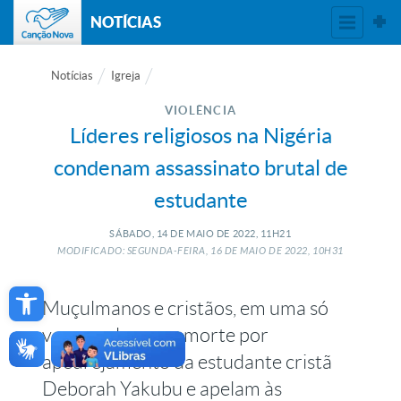
NOTÍCIAS
Notícias
Igreja
VIOLÊNCIA
Líderes religiosos na Nigéria
condenam assassinato brutal de
estudante
SÁBADO, 14
DE
MAIO
DE
2022, 11H21
MODIFICADO: SEGUNDA-FEIRA, 16
DE
MAIO
DE
2022, 10H31
Open toolbar
Muçulmanos e cristãos, em uma só
voz, condenam a morte por
apedrejamento da estudante cristã
Deborah Yakubu e apelam às