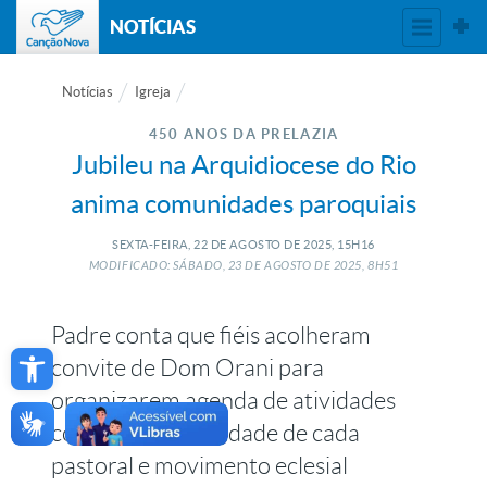
NOTÍCIAS
Notícias
Igreja
450 ANOS DA PRELAZIA
Jubileu na Arquidiocese do Rio
anima comunidades paroquiais
SEXTA-FEIRA, 22
DE
AGOSTO
DE
2025, 15H16
MODIFICADO: SÁBADO, 23
DE
AGOSTO
DE
2025, 8H51
Padre conta que fiéis acolheram
Open toolbar
convite de Dom Orani para
organizarem agenda de atividades
conforme a identidade de cada
pastoral e movimento eclesial