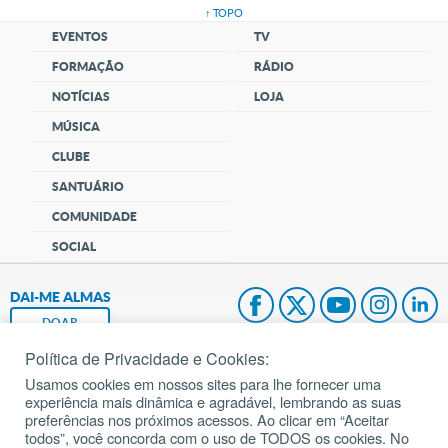
↑ TOPO
EVENTOS
TV
FORMAÇÃO
RÁDIO
NOTÍCIAS
LOJA
MÚSICA
CLUBE
SANTUÁRIO
COMUNIDADE
SOCIAL
DAI-ME ALMAS
DOAR
Política de Privacidade e Cookies:
Fundação João Paulo II
Usamos cookies em nossos sites para lhe fornecer uma
experiência mais dinâmica e agradável, lembrando as suas
Pedido de Oração
preferências nos próximos acessos. Ao clicar em “Aceitar
todos”, você concorda com o uso de TODOS os cookies. No