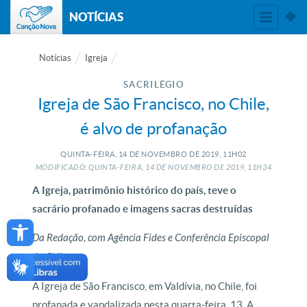
NOTÍCIAS
Notícias
Igreja
SACRILÉGIO
Igreja de São Francisco, no Chile,
é alvo de profanação
QUINTA-FEIRA, 14
DE
NOVEMBRO
DE
2019, 11H02
MODIFICADO: QUINTA-FEIRA, 14
DE
NOVEMBRO
DE
2019, 11H34
A Igreja, patrimônio histórico do país, teve o
sacrário profanado e imagens sacras destruídas
Open toolbar
Da Redação, com Agência Fides e Conferência Episcopal
do Chile
A Igreja de São Francisco, em Valdívia, no Chile, foi
profanada e vandalizada nesta quarta-feira, 13. A