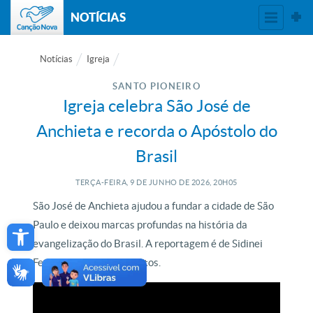
NOTÍCIAS
Notícias
Igreja
SANTO PIONEIRO
Igreja celebra São José de
Anchieta e recorda o Apóstolo do
Brasil
TERÇA-FEIRA, 9
DE
JUNHO
DE
2026, 20H05
São José de Anchieta ajudou a fundar a cidade de São
Open toolbar
Paulo e deixou marcas profundas na história da
evangelização do Brasil. A reportagem é de Sidinei
Fernandes e Antonio Matos.