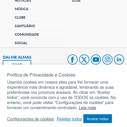
NOTÍCIAS
LOJA
MÚSICA
CLUBE
SANTUÁRIO
COMUNIDADE
SOCIAL
DAI-ME ALMAS
DOAR
Política de Privacidade e Cookies:
Fundação João Paulo II
Usamos cookies em nossos sites para lhe fornecer uma
experiência mais dinâmica e agradável, lembrando as suas
Pedido de Oração
preferências nos próximos acessos. Ao clicar em “Aceitar
todos”, você concorda com o uso de TODOS os cookies. No
Mapa do site
entanto, você pode visitar "Configurações de cookies" para
fornecer um consentimento controlado.
Leia mais
Internacional
Configurações de cookies
Rejeitar todos
Aceitar todos
© 2002 – 2026
Todos os direitos reservados.
cancaonova.com