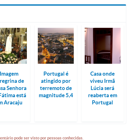
Imagem
Portugal é
Casa onde
regrina de
atingido por
viveu Irmã
sa Senhora
terremoto de
Lúcia será
Fátima está
magnitude 5,4
reaberta em
m Aracaju
Portugal
entário pode ser visto por pessoas conhecidas.