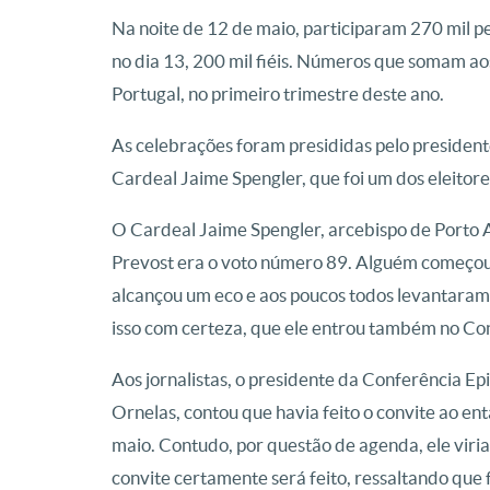
Na noite de 12 de maio, participaram 270 mil p
no dia 13, 200 mil fiéis. Números que somam ao
Portugal, no primeiro trimestre deste ano.
As celebrações foram presididas pelo president
Cardeal Jaime Spengler, que foi um dos eleitore
O Cardeal Jaime Spengler, arcebispo de Porto
Prevost era o voto número 89. Alguém começou a
alcançou um eco e aos poucos todos levantaram e
isso com certeza, que ele entrou também no Conc
Aos jornalistas, o presidente da Conferência E
Ornelas, contou que havia feito o convite ao en
maio. Contudo, por questão de agenda, ele vir
convite certamente será feito, ressaltando que 