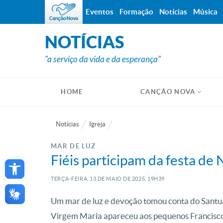
Eventos
Formação
Notícias
Música
NOTÍCIAS
"a serviço da vida e da esperança"
HOME
CANÇÃO NOVA
Notícias
Igreja
MAR DE LUZ
Open toolbar
Fiéis participam da festa de
TERÇA-FEIRA, 13
DE
MAIO
DE
2025, 19H39
Um mar de luz e devoção tomou conta do Santuár
Virgem Maria apareceu aos pequenos Francisco,