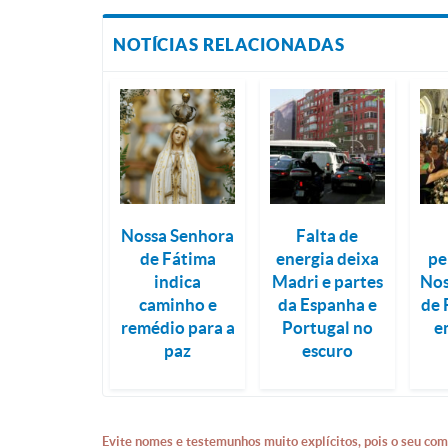
NOTÍCIAS RELACIONADAS
Nossa Senhora
Falta de
de Fátima
energia deixa
pe
indica
Madri e partes
Nos
caminho e
da Espanha e
de 
remédio para a
Portugal no
e
paz
escuro
Evite nomes e testemunhos muito explícitos, pois o seu com