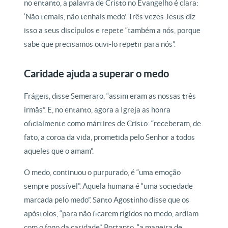
no entanto, a palavra de Cristo no Evangelho é clara:
‘Não temais, não tenhais medo’. Três vezes Jesus diz
isso a seus discípulos e repete “também a nós, porque
sabe que precisamos ouvi-lo repetir para nós”.
Caridade ajuda a superar o medo
Frágeis, disse Semeraro, “assim eram as nossas três
irmãs”. E, no entanto, agora a Igreja as honra
oficialmente como mártires de Cristo: “receberam, de
fato, a coroa da vida, prometida pelo Senhor a todos
aqueles que o amam”.
O medo, continuou o purpurado, é “uma emoção
sempre possível”. Aquela humana é “uma sociedade
marcada pelo medo”. Santo Agostinho disse que os
apóstolos, “para não ficarem rígidos no medo, ardiam
com o fogo da caridade”. Portanto, “a maneira de