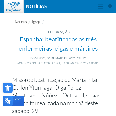
NOTÍCIAS
Notícias
Igreja
CELEBRAÇÃO
Espanha: beatificadas as três
enfermeiras leigas e mártires
DOMINGO, 30
DE
MAIO
DE
2021, 12H12
MODIFICADO: SEGUNDA-FEIRA, 31
DE
MAIO
DE
2021, 8H05
Missa de beatificação de María Pilar
Open toolbar
Gullón Yturriaga, Olga Perez
Monteserín Núñez e Octavia Iglesias
Blanco foi realizada na manhã deste
sábado, 29