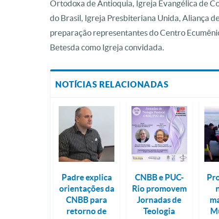
Ortodoxa de Antioquia, Igreja Evangélica de Con
do Brasil, Igreja Presbiteriana Unida, Aliança d
preparação representantes do Centro Ecumênico
Betesda como Igreja convidada.
NOTÍCIAS RELACIONADAS
Padre explica
CNBB e PUC-
Pr
orientações da
Rio promovem
CNBB para
Jornadas de
ma
retorno de
Teologia
Mu