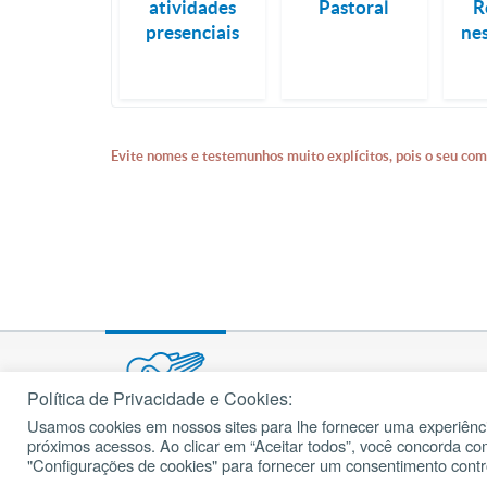
atividades
Pastoral
R
presenciais
ne
Evite nomes e testemunhos muito explícitos, pois o seu com
Política de Privacidade e Cookies:
Usamos cookies em nossos sites para lhe fornecer uma experiênci
© 2002 – 2026
próximos acessos. Ao clicar em “Aceitar todos”, você concorda c
cancaonova.com
Todos os direitos reservados.
"Configurações de cookies" para fornecer um consentimento cont