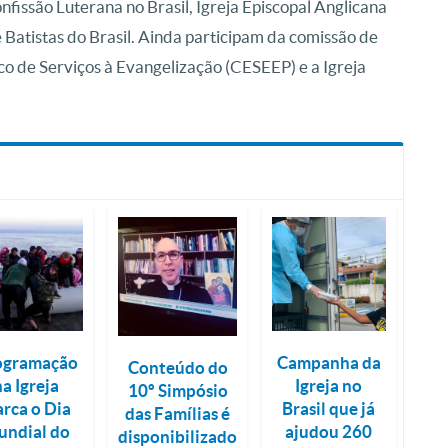
fissão Luterana no Brasil, Igreja Episcopal Anglicana
e Batistas do Brasil. Ainda participam da comissão de
 de Serviços à Evangelização (CESEEP) e a Igreja
ogramação
Campanha da
Conteúdo do
na Igreja
Igreja no
10º Simpósio
rca o Dia
Brasil que já
das Famílias é
ndial do
ajudou 260
disponibilizado