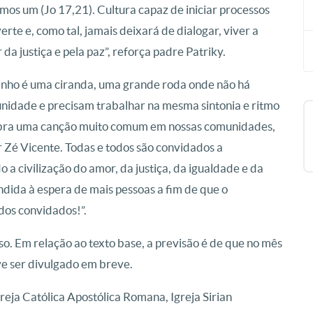
amos um (Jo 17,21). Cultura capaz de iniciar processos
rte e, como tal, jamais deixará de dialogar, viver a
da justiça e pela paz”, reforça padre Patriky.
senho é uma ciranda, uma grande roda onde não há
nidade e precisam trabalhar na mesma sintonia e ritmo
mbra uma canção muito comum em nossas comunidades,
 Zé Vicente. Todas e todos são convidados a
 a civilização do amor, da justiça, da igualdade e da
dida à espera de mais pessoas a fim de que o
dos convidados!”.
o. Em relação ao texto base, a previsão é de que no mês
ve ser divulgado em breve.
eja Católica Apostólica Romana, Igreja Sirian