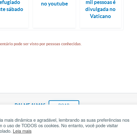
efugiado
mil pessoas é
no youtube
ste sábado
divulgada no
Vaticano
entário pode ser visto por pessoas conhecidas.
DAI-ME ALMAS
DOAR
a mais dinâmica e agradável, lembrando as suas preferências nos
om o uso de TODOS os cookies. No entanto, você pode visitar
Fundação João Paulo II
Pedido de Oração
Ma
rolado.
Leia mais