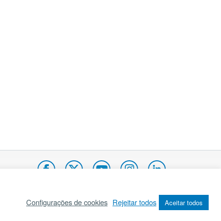
Configurações de cookies
Rejeitar todos
Aceitar todos
pa do site
Internacional