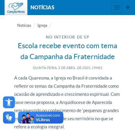
NOTÍCIAS
Notícias
Igreja
NO INTERIOR DE SP
Escola recebe evento com tema
da Campanha da Fraternidade
QUINTA-FEIRA, 3
DE
ABRIL
DE
2025, 19H03
A cada Quaresma, a Igreja no Brasil é convidada a
refletir os temas da Campanha da Fraternidade como
Open toolbar
ocasião de aprendizado e crescimento espiritual. Com
base nesta proposta, a Arquidiocese de Aparecida
tem investido no conhecimento de ‘pequenos grandes
estudantes’ das escolas de seu território no que se
refere a ecologia integral.