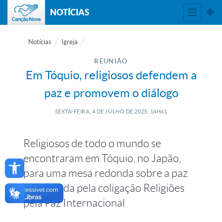
NOTÍCIAS
Notícias
Igreja
REUNIÃO
Em Tóquio, religiosos defendem a
paz e promovem o diálogo
SEXTA-FEIRA, 4
DE
JULHO
DE
2025, 14H41
Religiosos de todo o mundo se
Open toolbar
encontraram em Tóquio, no Japão,
para uma mesa redonda sobre a paz
organizada pela coligação Religiões
pela Paz Internacional