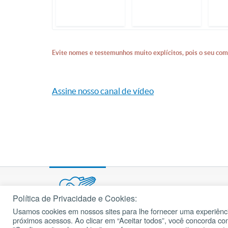
Evite nomes e testemunhos muito explícitos, pois o seu com
Assine nosso canal de vídeo
Política de Privacidade e Cookies:
Usamos cookies em nossos sites para lhe fornecer uma experiênci
© 2002 – 2026
próximos acessos. Ao clicar em “Aceitar todos”, você concorda c
cancaonova.com
Todos os direitos reservados.