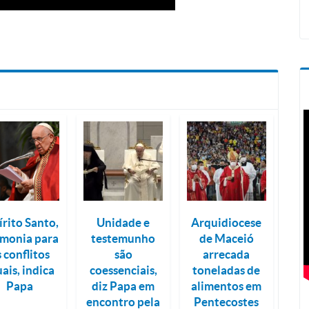
írito Santo,
Unidade e
Arquidiocese
monia para
testemunho
de Maceió
 conflitos
são
arrecada
uais, indica
coessenciais,
toneladas de
Papa
diz Papa em
alimentos em
encontro pela
Pentecostes