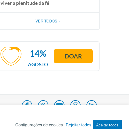
viver a plenitude da fé
VER TODOS
»
14%
DOAR
AGOSTO
Configurações de cookies
Rejeitar todos
Aceitar todos
pa do site
Internacional