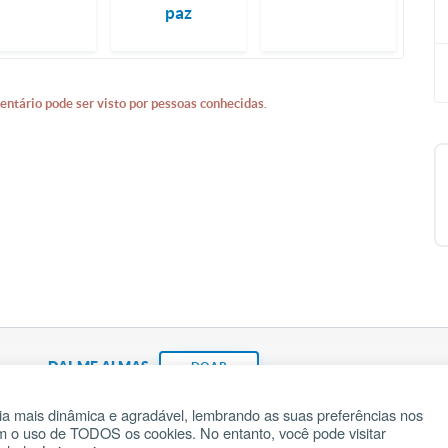
paz
entário pode ser visto por pessoas conhecidas.
DAI-ME ALMAS
DOAR
a mais dinâmica e agradável, lembrando as suas preferências nos
om o uso de TODOS os cookies. No entanto, você pode visitar
Fundação João Paulo II
Pedido de Oração
Ma