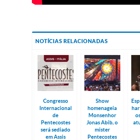
NOTÍCIAS RELACIONADAS
Congresso
Show
Esp
Internacional
homenageia
har
de
Monsenhor
os
Pentecostes
Jonas Abib, o
at
será sediado
mister
em Assis
Pentecostes