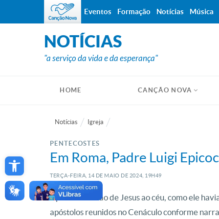
Eventos
Formação
Notícias
Música
NOTÍCIAS
"a serviço da vida e da esperança"
HOME
CANÇÃO NOVA
Notícias
Igreja
PENTECOSTES
Open toolbar
Em Roma, Padre Luigi Epicoco
TERÇA-FEIRA, 14
DE
MAIO
DE
2024, 19H49
Após a ascensão de Jesus ao céu, como ele havia
apóstolos reunidos no Cenáculo conforme narr