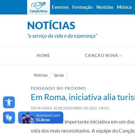
Eventos
Formação
Notícias
Música
NOTÍCIAS
"a serviço da vida e da esperança"
HOME
CANÇÃO NOVA
Notícias
Igreja
PENSANDO NO PRÓXIMO
Open toolbar
Em Roma, iniciativa alia tur
SEXTA-FEIRA, 30
DE
DEZEMBRO
DE
2022, 19H53
Em Roma, uma importante iniciativa em um dos l
vida dos mais necessitados. A equipe do Cançã