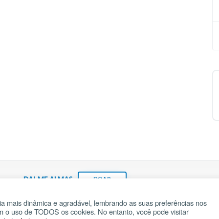
DAI-ME ALMAS
DOAR
a mais dinâmica e agradável, lembrando as suas preferências nos
om o uso de TODOS os cookies. No entanto, você pode visitar
Fundação João Paulo II
Pedido de Oração
Ma