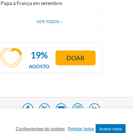
Papa à França em setembro
VER TODOS
»
19%
DOAR
AGOSTO
Configurações de cookies
Rejeitar todos
Aceitar todos
pa do site
Internacional