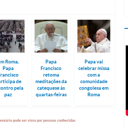
Em Roma,
Papa
Papa vai
Papa
Francisco
celebrar missa
Francisco
retoma
com a
rticipa de
meditações da
comunidade
contro pela
catequese às
congolesa em
paz
quartas-feiras
Roma
entário pode ser visto por pessoas conhecidas.