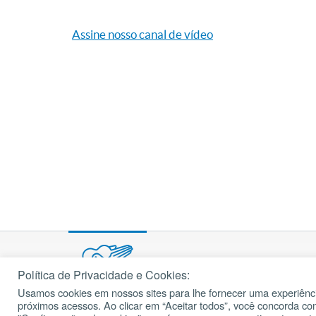
Assine nosso canal de vídeo
Política de Privacidade e Cookies:
Usamos cookies em nossos sites para lhe fornecer uma experiênci
© 2002 – 2026
próximos acessos. Ao clicar em “Aceitar todos”, você concorda c
cancaonova.com
Todos os direitos reservados.