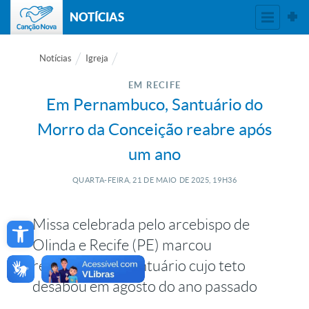
NOTÍCIAS
Notícias
Igreja
EM RECIFE
Em Pernambuco, Santuário do
Morro da Conceição reabre após
um ano
QUARTA-FEIRA, 21
DE
MAIO
DE
2025, 19H36
Open toolbar
Missa celebrada pelo arcebispo de
Olinda e Recife (PE) marcou
reabertura do santuário cujo teto
desabou em agosto do ano passado