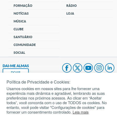
FORMAÇÃO
RÁDIO
NOTÍCIAS
LOJA
MÚSICA
CLUBE
SANTUÁRIO
COMUNIDADE
SOCIAL
DAI-ME ALMAS
DOAR
Política de Privacidade e Cookies:
Fundação João Paulo II
Usamos cookies em nossos sites para lhe fornecer uma
experiência mais dinâmica e agradável, lembrando as suas
Pedido de Oração
preferências nos próximos acessos. Ao clicar em “Aceitar
todos”, você concorda com o uso de TODOS os cookies. No
Mapa do site
entanto, você pode visitar "Configurações de cookies" para
fornecer um consentimento controlado.
Leia mais
Internacional