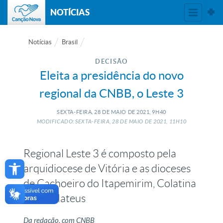
NOTÍCIAS
Notícias
Brasil
DECISÃO
Eleita a presidência do novo
regional da CNBB, o Leste 3
SEXTA-FEIRA, 28
DE
MAIO
DE
2021, 9H40
MODIFICADO: SEXTA-FEIRA, 28
DE
MAIO
DE
2021, 11H10
Regional Leste 3 é composto pela
Open toolbar
arquidiocese de Vitória e as dioceses
de Cachoeiro do Itapemirim, Colatina
e São Mateus
Da redação, com CNBB