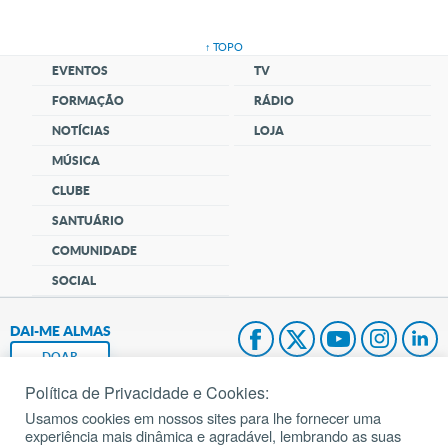
↑ TOPO
EVENTOS
TV
FORMAÇÃO
RÁDIO
NOTÍCIAS
LOJA
MÚSICA
CLUBE
SANTUÁRIO
COMUNIDADE
SOCIAL
DAI-ME ALMAS
DOAR
Política de Privacidade e Cookies:
Fundação João Paulo II
Usamos cookies em nossos sites para lhe fornecer uma
experiência mais dinâmica e agradável, lembrando as suas
Pedido de Oração