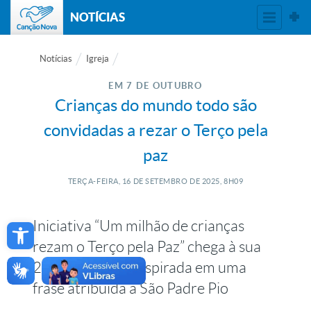
NOTÍCIAS
Notícias
Igreja
EM 7 DE OUTUBRO
Crianças do mundo todo são
convidadas a rezar o Terço pela
paz
TERÇA-FEIRA, 16
DE
SETEMBRO
DE
2025, 8H09
Open toolbar
Iniciativa “Um milhão de crianças
rezam o Terço pela Paz” chega à sua
20ª edição e foi inspirada em uma
frase atribuída a São Padre Pio