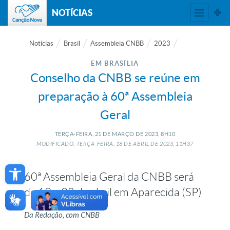
NOTÍCIAS
Notícias
Brasil
Assembleia CNBB
2023
EM BRASÍLIA
Conselho da CNBB se reúne em
preparação à 60ª Assembleia
Geral
TERÇA-FEIRA, 21
DE
MARÇO
DE
2023, 8H10
MODIFICADO: TERÇA-FEIRA, 18
DE
ABRIL
DE
2023, 11H37
Open toolbar
60ª Assembleia Geral da CNBB será
de 19 a 28 de abril em Aparecida (SP)
Da Redação, com CNBB