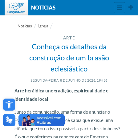
NOTÍCIAS
Notícias
Igreja
ARTE
Conheça os detalhes da
construção de um brasão
eclesiástico
SEGUNDA-FEIRA, 8
DE
JUNHO
DE
2026, 19H36
Arte heráldica une tradição, espiritualidade e
Open toolbar
identidade local
Junto da comunicação, uma forma de anunciar o
Evangelho é pela arte. Você sabia que existe uma
ciência que torna isso possível a partir dos símbolos?
É o que conferimos na reportagem de Emerson