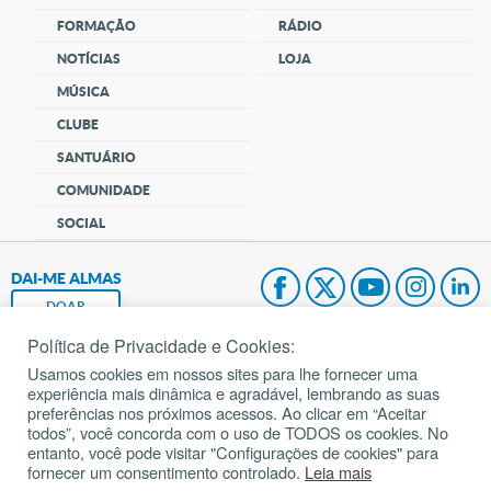
FORMAÇÃO
RÁDIO
NOTÍCIAS
LOJA
MÚSICA
CLUBE
SANTUÁRIO
COMUNIDADE
SOCIAL
DAI-ME ALMAS
DOAR
Política de Privacidade e Cookies:
Fundação João Paulo II
Usamos cookies em nossos sites para lhe fornecer uma
experiência mais dinâmica e agradável, lembrando as suas
Pedido de Oração
preferências nos próximos acessos. Ao clicar em “Aceitar
todos”, você concorda com o uso de TODOS os cookies. No
Mapa do site
entanto, você pode visitar "Configurações de cookies" para
fornecer um consentimento controlado.
Leia mais