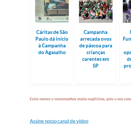
Cáritas de São
Campanha
Paulo dá início
arrecada ovos
Fun
à Campanha
de páscoa para
do Agasalho
crianças
op
carentes em
d
SP
pr
Evite nomes e testemunhos muito explícitos, pois o seu com
Assine nosso canal de vídeo