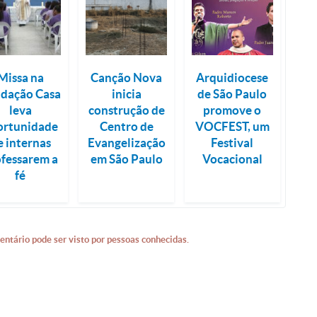
Missa na
Canção Nova
Arquidiocese
dação Casa
inicia
de São Paulo
leva
construção de
promove o
ortunidade
Centro de
VOCFEST, um
e internas
Evangelização
Festival
ofessarem a
em São Paulo
Vocacional
fé
entário pode ser visto por pessoas conhecidas.