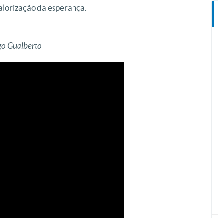
valorização da esperança.
go Gualberto