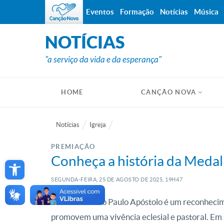
Eventos
Formação
Notícias
Música
NOTÍCIAS
"a serviço da vida e da esperança"
HOME
CANÇÃO NOVA
Notícias
Igreja
PREMIAÇÃO
Open toolbar
Conheça a história da Medal
SEGUNDA-FEIRA, 25
DE
AGOSTO
DE
2025, 19H47
A Medalha São Paulo Apóstolo é um reconhecimen
promovem uma vivência eclesial e pastoral. Em 