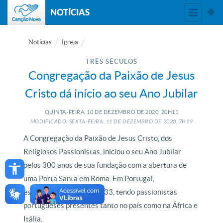
NOTÍCIAS
Notícias
Igreja
TRÊS SÉCULOS
Congregação da Paixão de Jesus
Cristo dá início ao seu Ano Jubilar
QUINTA-FEIRA, 10
DE
DEZEMBRO
DE
2020, 20H11
MODIFICADO: SEXTA-FEIRA, 11
DE
DEZEMBRO
DE
2020, 7H19
A Congregação da Paixão de Jesus Cristo, dos
Religiosos Passionistas, iniciou o seu Ano Jubilar
Open toolbar
pelos 300 anos de sua fundação com a abertura de
uma Porta Santa em Roma. Em Portugal,
estabeleceram-se em 1933, tendo passionistas
portugueses presentes tanto no país como na África e
Itália.