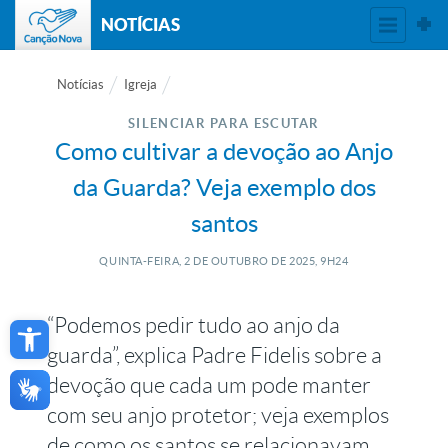
NOTÍCIAS
Notícias
Igreja
SILENCIAR PARA ESCUTAR
Como cultivar a devoção ao Anjo
da Guarda? Veja exemplo dos
santos
QUINTA-FEIRA, 2
DE
OUTUBRO
DE
2025, 9H24
Open toolbar
“Podemos pedir tudo ao anjo da
guarda”, explica Padre Fidelis sobre a
devoção que cada um pode manter
com seu anjo protetor; veja exemplos
de como os santos se relacionavam