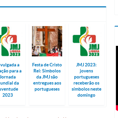
ivulgada a
Festa de Cristo
JMJ 2023:
ação para a
Rei: Símbolos
jovens
Jornada
da JMJ são
portugueses
undial da
entregues aos
receberão os
uventude
portugueses
símbolos neste
2023
domingo