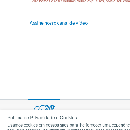
Evite nomes e testemunhos muito explícitos, pois o seu com
Assine nosso canal de vídeo
Política de Privacidade e Cookies:
Usamos cookies em nossos sites para lhe fornecer uma experiênci
© 2002 – 2026
próximos acessos. Ao clicar em “Aceitar todos”, você concorda c
cancaonova.com