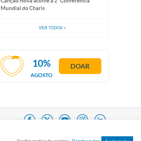
Canção Nova acolhe a 2ª Conferência
Mundial do Charis
VER TODOS
»
10%
DOAR
AGOSTO
Configurações de cookies
Rejeitar todos