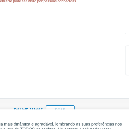
entário pode ser visto por pessoas conhecidas.
DAI-ME ALMAS
DOAR
a mais dinâmica e agradável, lembrando as suas preferências nos
om o uso de TODOS os cookies. No entanto, você pode visitar