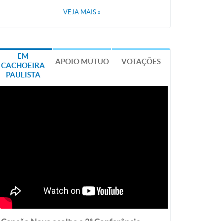
VEJA MAIS
»
EM
APOIO MÚTUO
VOTAÇÕES
CACHOEIRA
PAULISTA