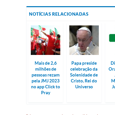
NOTÍCIAS RELACIONADAS
Mais de 2,6
Papa preside
D
milhões de
celebração da
Or
pessoas rezam
Solenidade de
pela JMJ 2023
Cristo, Rei do
M
no app Click to
Universo
J
Pray