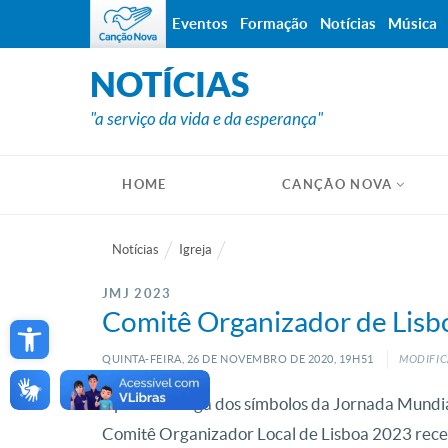
Eventos
Formação
Notícias
Música
NOTÍCIAS
"a serviço da vida e da esperança"
HOME
CANÇÃO NOVA
Notícias
Igreja
JMJ 2023
Open toolbar
Comitê Organizador de Lisbo
QUINTA-FEIRA, 26
DE
NOVEMBRO
DE
2020, 19H51
MODIFIC
Após a entrega dos símbolos da Jornada Mundi
Comitê Organizador Local de Lisboa 2023 receb