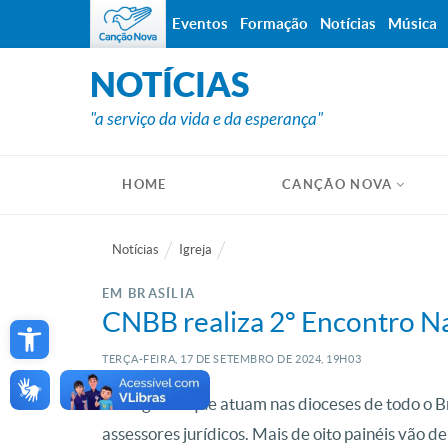
Eventos
Formação
Notícias
Música
NOTÍCIAS
"a serviço da vida e da esperança"
HOME
CANÇÃO NOVA
Notícias
Igreja
EM BRASÍLIA
Open toolbar
CNBB realiza 2º Encontro Na
TERÇA-FEIRA, 17
DE
SETEMBRO
DE
2024, 19H03
Advogados que atuam nas dioceses de todo o Br
assessores jurídicos. Mais de oito painéis vão de