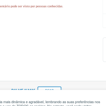
entário pode ser visto por pessoas conhecidas.
DAI-ME ALMAS
DOAR
a mais dinâmica e agradável, lembrando as suas preferências nos
om o uso de TODOS os cookies. No entanto, você pode visitar