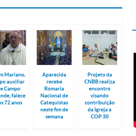
m Mariano,
Aparecida
Projeto da
po auxiliar
recebe
CNBB realiza
de Campo
Romaria
encontro
nde, falece
Nacional de
visando
os 72 anos
Catequistas
contribuição
neste fim de
da Igreja a
semana
COP 30