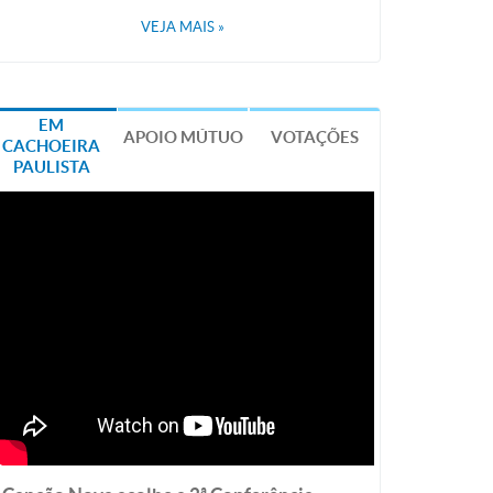
VEJA MAIS
»
EM
APOIO MÚTUO
VOTAÇÕES
CACHOEIRA
PAULISTA