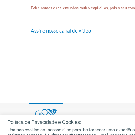
Evite nomes e testemunhos muito explícitos, pois o seu com
Assine nosso canal de vídeo
Política de Privacidade e Cookies:
Usamos cookies em nossos sites para lhe fornecer uma experiênci
© 2002 – 2026
próximos acessos. Ao clicar em “Aceitar todos”, você concorda c
cancaonova.com