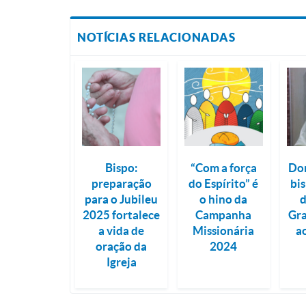
NOTÍCIAS RELACIONADAS
Bispo:
“Com a força
Do
preparação
do Espírito” é
bis
para o Jubileu
o hino da
2025 fortalece
Campanha
Gra
a vida de
Missionária
a
oração da
2024
Igreja