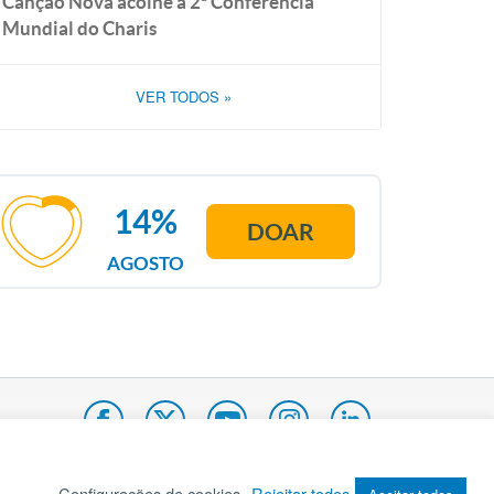
Canção Nova acolhe a 2ª Conferência
Mundial do Charis
VER TODOS
»
14%
DOAR
AGOSTO
Configurações de cookies
Rejeitar todos