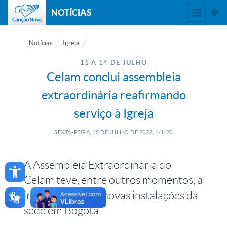
NOTÍCIAS
Notícias
Igreja
11 A 14 DE JULHO
Celam conclui assembleia
extraordinária reafirmando
serviço à Igreja
SEXTA-FEIRA, 15
DE
JULHO
DE
2022, 14H20
Open toolbar
A Assembleia Extraordinária do
Celam teve, entre outros momentos, a
inauguração das novas instalações da
sede em Bogotá