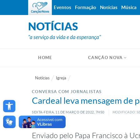
Eventos
Formação
Notícias
Música
NOTÍCIAS
"a serviço da vida e da esperança"
HOME
CANÇÃO NOVA
Notícias
Igreja
CONVERSA COM JORNALISTAS
Open toolbar
Cardeal leva mensagem de pa
SEXTA-FEIRA, 11
DE
MARÇO
DE
2022, 7H50
MODIFICADO: S
Enviado pelo Papa Francisco à Uc