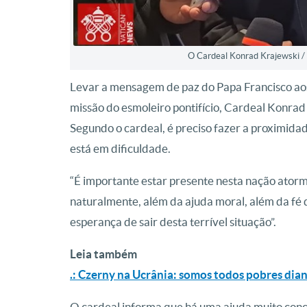
O Cardeal Konrad Krajewski /
Levar a mensagem de paz do Papa Francisco aos
missão do esmoleiro pontifício, Cardeal Konrad 
Segundo o cardeal, é preciso fazer a proximidad
está em dificuldade.
“É importante estar presente nesta nação atorm
naturalmente, além da ajuda moral, além da f
esperança de sair desta terrível situação”.
Leia também
.: Czerny na Ucrânia: somos todos pobres dia
O cardeal informa que há uma ajuda muito concr