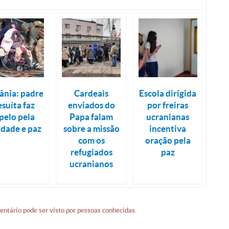
ânia: padre
Cardeais
Escola dirigida
esuíta faz
enviados do
por freiras
pelo pela
Papa falam
ucranianas
idade e paz
sobre a missão
incentiva
com os
oração pela
refugiados
paz
ucranianos
entário pode ser visto por pessoas conhecidas.