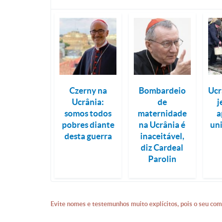
Czerny na
Bombardeio
Ucr
Ucrânia:
de
j
somos todos
maternidade
a
pobres diante
na Ucrânia é
un
desta guerra
inaceitável,
diz Cardeal
Parolin
Evite nomes e testemunhos muito explícitos, pois o seu com