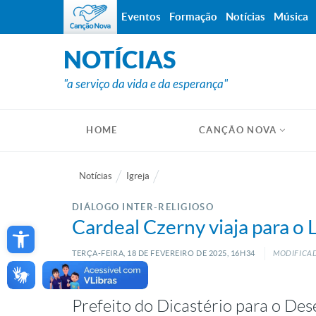
Eventos
Formação
Notícias
Música
NOTÍCIAS
"a serviço da vida e da esperança"
HOME
CANÇÃO NOVA
Notícias
Igreja
DIÁLOGO INTER-RELIGIOSO
Open toolbar
Cardeal Czerny viaja para o 
TERÇA-FEIRA, 18
DE
FEVEREIRO
DE
2025, 16H34
MODIFICAD
Prefeito do Dicastério para o De