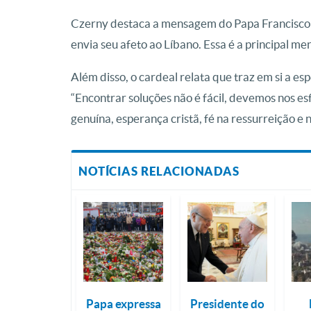
Czerny destaca a mensagem do Papa Francisco p
envia seu afeto ao Líbano. Essa é a principal me
Além disso, o cardeal relata que traz em si a e
“Encontrar soluções não é fácil, devemos nos esf
genuína, esperança cristã, fé na ressurreição e n
NOTÍCIAS RELACIONADAS
Papa expressa
Presidente do