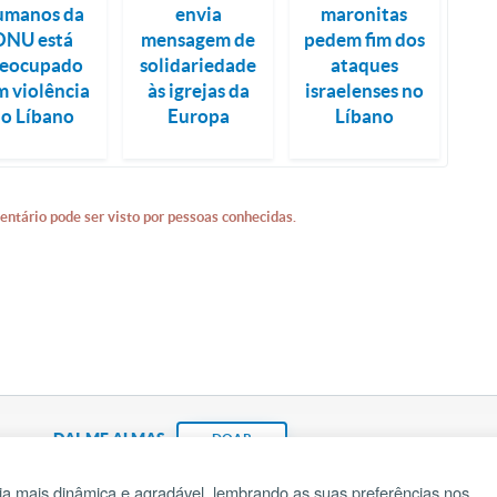
umanos da
envia
maronitas
ONU está
mensagem de
pedem fim dos
reocupado
solidariedade
ataques
m violência
às igrejas da
israelenses no
o Líbano
Europa
Líbano
entário pode ser visto por pessoas conhecidas.
DAI-ME ALMAS
DOAR
a mais dinâmica e agradável, lembrando as suas preferências nos