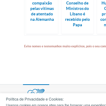
compaixão
Conselho de
H
pelas vítimas
Ministros do
de atentado
Líbano é
p
na Alemanha
recebido pelo
co
Papa
n
Evite nomes e testemunhos muito explícitos, pois o seu com
Política de Privacidade e Cookies:
Usamos cookies em nossos sites para lhe fornecer uma experiênci