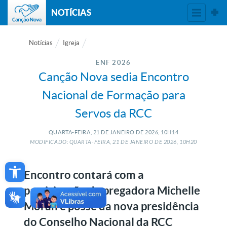
NOTÍCIAS
Notícias
Igreja
ENF 2026
Canção Nova sedia Encontro
Nacional de Formação para
Servos da RCC
QUARTA-FEIRA, 21
DE
JANEIRO
DE
2026, 10H14
MODIFICADO: QUARTA-FEIRA, 21
DE
JANEIRO
DE
2026, 10H20
Open toolbar
Encontro contará com a
participação da pregadora Michelle
Moran e posse da nova presidência
do Conselho Nacional da RCC