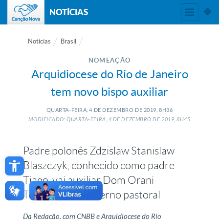
NOTÍCIAS
Notícias
Brasil
NOMEAÇÃO
Arquidiocese do Rio de Janeiro
tem novo bispo auxiliar
QUARTA-FEIRA, 4
DE
DEZEMBRO
DE
2019, 8H36
MODIFICADO: QUARTA-FEIRA, 4
DE
DEZEMBRO
DE
2019, 8H45
Padre polonês Zdzislaw Stanislaw
Open toolbar
Blaszczyk, conhecido como padre
Tiago, vai auxiliar Dom Orani
Tempesta no governo pastoral
Da Redação, com CNBB e Arquidiocese do Rio