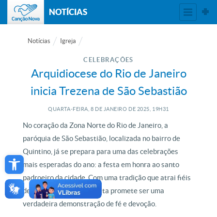
NOTÍCIAS
Notícias
Igreja
CELEBRAÇÕES
Arquidiocese do Rio de Janeiro
inicia Trezena de São Sebastião
QUARTA-FEIRA, 8
DE
JANEIRO
DE
2025, 19H31
No coração da Zona Norte do Rio de Janeiro, a
paróquia de São Sebastião, localizada no bairro de
Open toolbar
Quintino, já se prepara para uma das celebrações
mais esperadas do ano: a festa em honra ao santo
padroeiro da cidade. Com uma tradição que atrai fiéis
de diversas regiões, a festa promete ser uma
verdadeira demonstração de fé e devoção.