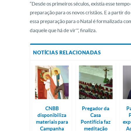
“Desde os primeiros séculos, existia esse temp
preparação para os novos cristãos. E a partir do s
essa preparação para o Natal é formalizada com
daquele que há de vir'”, finaliza.
NOTÍCIAS RELACIONADAS
CNBB
Pregador da
P
disponibiliza
Casa
materiais para
Pontifícia faz
exp
Campanha
meditação
A