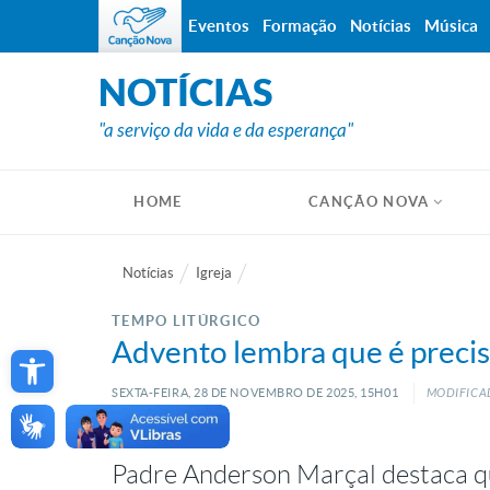
Eventos
Formação
Notícias
Música
NOTÍCIAS
"a serviço da vida e da esperança"
HOME
CANÇÃO NOVA
Notícias
Igreja
TEMPO LITÚRGICO
Open toolbar
Advento lembra que é preciso
SEXTA-FEIRA, 28
DE
NOVEMBRO
DE
2025, 15H01
MODIFICAD
Padre Anderson Marçal destaca que