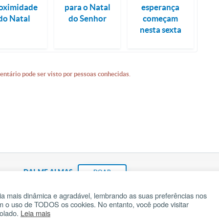
oximidade
para o Natal
esperança
do Natal
do Senhor
começam
nesta sexta
entário pode ser visto por pessoas conhecidas.
DAI-ME ALMAS
DOAR
a mais dinâmica e agradável, lembrando as suas preferências nos
om o uso de TODOS os cookies. No entanto, você pode visitar
Fundação João Paulo II
Pedido de Oração
Ma
rolado.
Leia mais