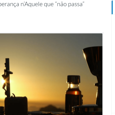
perança n’Aquele que “não passa”