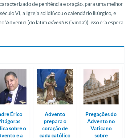
o caracterizado de penitência e oração, para uma melhor
éculo VI, a Igreja solidificou o calendário litúrgico, e
o ‘Advento’ (do latim
adventus
(‘vinda’)), isso é ‘a espera
adre Érico
Advento
Pregações do
Pitágoras
prepara o
Advento no
lica sobre o
coração de
Vaticano
dvento e a
cada católico
sobre