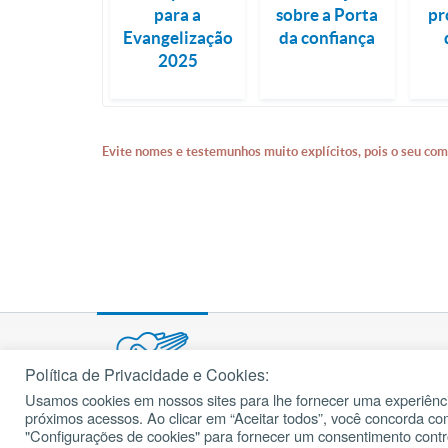
para a
sobre a Porta
pr
Evangelização
da confiança
2025
Evite nomes e testemunhos muito explícitos, pois o seu com
Política de Privacidade e Cookies:
Usamos cookies em nossos sites para lhe fornecer uma experiênci
© 2002 – 2026
próximos acessos. Ao clicar em “Aceitar todos”, você concorda c
cancaonova.com
Todos os direitos reservados.
"Configurações de cookies" para fornecer um consentimento cont