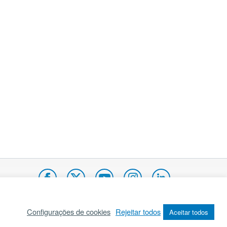
Configurações de cookies
Rejeitar todos
Aceitar todos
pa do site
Internacional