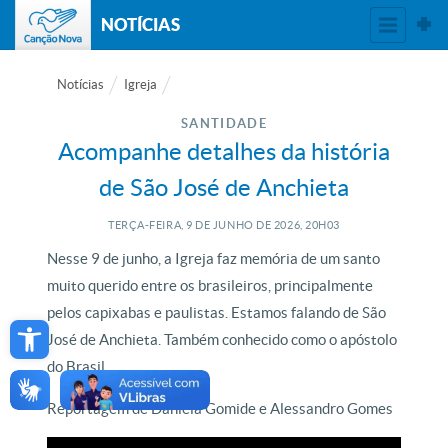
NOTÍCIAS
Notícias
Igreja
SANTIDADE
Acompanhe detalhes da história
de São José de Anchieta
TERÇA-FEIRA, 9
DE
JUNHO
DE
2026, 20H03
Nesse 9 de junho, a Igreja faz memória de um santo
muito querido entre os brasileiros, principalmente
Open toolbar
pelos capixabas e paulistas. Estamos falando de São
José de Anchieta. Também conhecido como o apóstolo
do Brasil.
Reportagem de Daniela Gomide e Alessandro Gomes