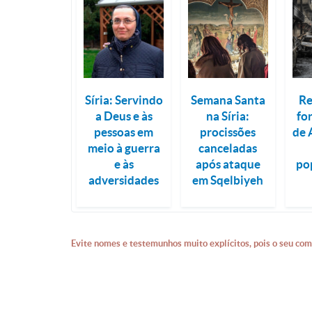
Síria: Servindo
Semana Santa
Re
a Deus e às
na Síria:
fo
pessoas em
procissões
de 
meio à guerra
canceladas
e às
após ataque
po
adversidades
em Sqelbiyeh
Evite nomes e testemunhos muito explícitos, pois o seu com