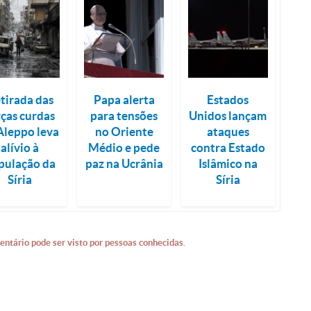
tirada das
Papa alerta
Estados
rças curdas
para tensões
Unidos lançam
Aleppo leva
no Oriente
ataques
alívio à
Médio e pede
contra Estado
pulação da
paz na Ucrânia
Islâmico na
Síria
Síria
entário pode ser visto por pessoas conhecidas.