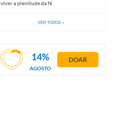
viver a plenitude da fé
VER TODOS
»
14%
DOAR
AGOSTO