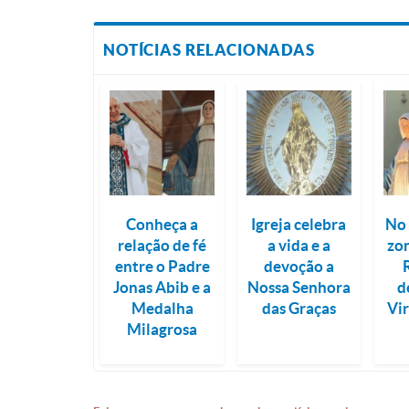
NOTÍCIAS RELACIONADAS
Conheça a
Igreja celebra
No 
relação de fé
a vida e a
zo
entre o Padre
devoção a
Jonas Abib e a
Nossa Senhora
d
Medalha
das Graças
Vi
Milagrosa