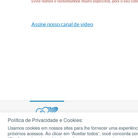
Evite nomes e testemunhos muito explícitos, pois o seu com
Assine nosso canal de vídeo
Política de Privacidade e Cookies:
Usamos cookies em nossos sites para lhe fornecer uma experiênci
© 2002 – 2026
próximos acessos. Ao clicar em “Aceitar todos”, você concorda c
cancaonova.com
Todos os direitos reservados.