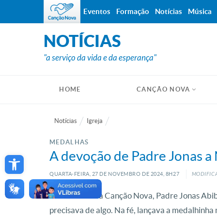
Eventos
Formação
Notícias
Música
NOTÍCIAS
"a serviço da vida e da esperança"
HOME
CANÇÃO NOVA
Notícias
Igreja
MEDALHAS
Open toolbar
A devoção de Padre Jonas a 
QUARTA-FEIRA, 27
DE
NOVEMBRO
DE
2024, 8H27
MODIFICA
O Fundador da Canção Nova, Padre Jonas Abib
precisava de algo. Na fé, lançava a medalhinha