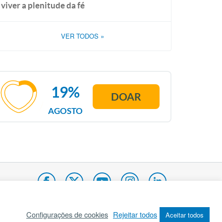
viver a plenitude da fé
VER TODOS
»
19%
DOAR
AGOSTO
Configurações de cookies
Rejeitar todos
Aceitar todos
pa do site
Internacional