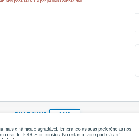
entário pode ser visto por pessoas conhecidas.
DAI-ME ALMAS
DOAR
a mais dinâmica e agradável, lembrando as suas preferências nos
om o uso de TODOS os cookies. No entanto, você pode visitar
Fundação João Paulo II
Pedido de Oração
Ma