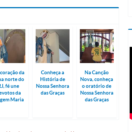
coração da
Conheça a
Na Canção
na norte do
História de
Nova, conheça
RJ, fé une
Nossa Senhora
o oratório de
evotos da
das Graças
Nossa Senhora
rgem Maria
das Graças