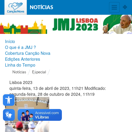
NOTÍCIAS
Início
O que é a JMJ ?
Cobertura Canção Nova
Edições Anteriores
Linha do Tempo
Notícias
Especial
Lisboa 2023
quinta-feira, 13
de
abril
de
2023, 11h21
Modificado:
Open toolbar
segunda-feira, 28
de
outubro
de
2024, 11h19