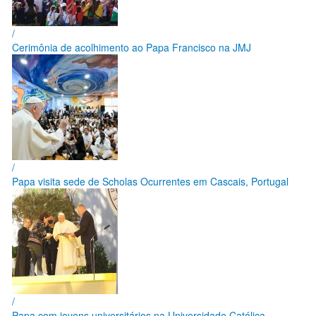
/
Cerimônia de acolhimento ao Papa Francisco na JMJ
/
Papa visita sede de Scholas Ocurrentes em Cascais, Portugal
/
Papa com jovens universitários na Universidade Católica