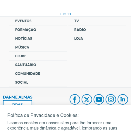
↑ TOPO
EVENTOS
TV
FORMAÇÃO
RÁDIO
NOTÍCIAS
LOJA
MÚSICA
CLUBE
SANTUÁRIO
COMUNIDADE
SOCIAL
DAI-ME ALMAS
DOAR
Política de Privacidade e Cookies:
Fundação João Paulo II
Usamos cookies em nossos sites para lhe fornecer uma
experiência mais dinâmica e agradável, lembrando as suas
Pedido de Oração