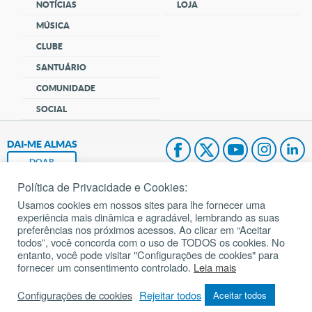
NOTÍCIAS
LOJA
MÚSICA
CLUBE
SANTUÁRIO
COMUNIDADE
SOCIAL
DAI-ME ALMAS
DOAR
Política de Privacidade e Cookies:
Fundação João Paulo II
Usamos cookies em nossos sites para lhe fornecer uma
experiência mais dinâmica e agradável, lembrando as suas
Pedido de Oração
preferências nos próximos acessos. Ao clicar em “Aceitar
todos”, você concorda com o uso de TODOS os cookies. No
Mapa do site
entanto, você pode visitar "Configurações de cookies" para
fornecer um consentimento controlado.
Leia mais
Internacional
Configurações de cookies
Rejeitar todos
Aceitar todos
© 2002 – 2026
Todos os direitos reservados.
cancaonova.com