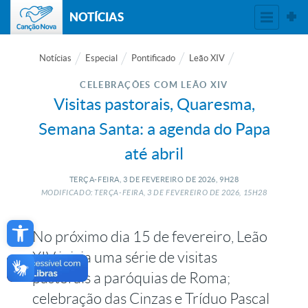
NOTÍCIAS
Notícias
Especial
Pontificado
Leão XIV
CELEBRAÇÕES COM LEÃO XIV
Visitas pastorais, Quaresma,
Semana Santa: a agenda do Papa
até abril
TERÇA-FEIRA, 3
DE
FEVEREIRO
DE
2026, 9H28
MODIFICADO: TERÇA-FEIRA, 3
DE
FEVEREIRO
DE
2026, 15H28
Open toolbar
No próximo dia 15 de fevereiro, Leão
XIV inicia uma série de visitas
pastorais a paróquias de Roma;
celebração das Cinzas e Tríduo Pascal