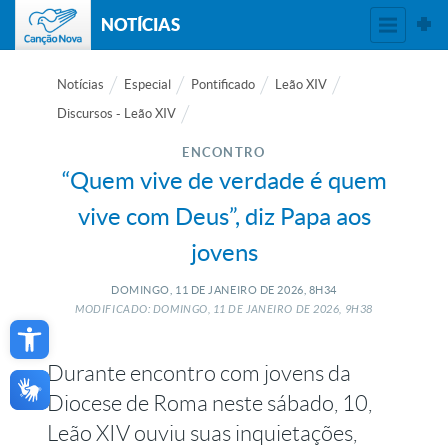
NOTÍCIAS
Notícias
Especial
Pontificado
Leão XIV
Discursos - Leão XIV
ENCONTRO
“Quem vive de verdade é quem
vive com Deus”, diz Papa aos
jovens
DOMINGO, 11
DE
JANEIRO
DE
2026, 8H34
Open toolbar
MODIFICADO: DOMINGO, 11
DE
JANEIRO
DE
2026, 9H38
Durante encontro com jovens da
Diocese de Roma neste sábado, 10,
Leão XIV ouviu suas inquietações,