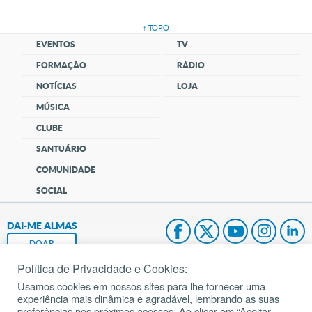
↑ TOPO
EVENTOS
TV
FORMAÇÃO
RÁDIO
NOTÍCIAS
LOJA
MÚSICA
CLUBE
SANTUÁRIO
COMUNIDADE
SOCIAL
DAI-ME ALMAS
DOAR
Política de Privacidade e Cookies:
Fundação João Paulo II
Usamos cookies em nossos sites para lhe fornecer uma
experiência mais dinâmica e agradável, lembrando as suas
Pedido de Oração
preferências nos próximos acessos. Ao clicar em “Aceitar