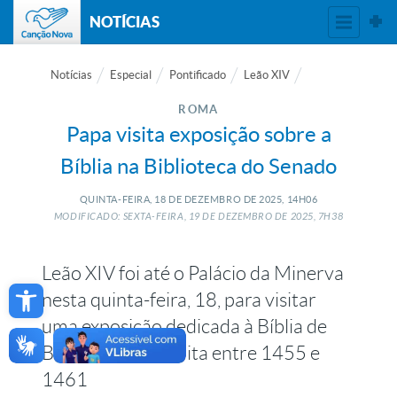
NOTÍCIAS
Notícias
Especial
Pontificado
Leão XIV
ROMA
Papa visita exposição sobre a
Bíblia na Biblioteca do Senado
QUINTA-FEIRA, 18
DE
DEZEMBRO
DE
2025, 14H06
MODIFICADO: SEXTA-FEIRA, 19
DE
DEZEMBRO
DE
2025, 7H38
Leão XIV foi até o Palácio da Minerva
Open toolbar
nesta quinta-feira, 18, para visitar
uma exposição dedicada à Bíblia de
Borso d’Este, escrita entre 1455 e
1461