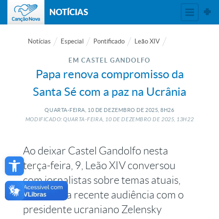
NOTÍCIAS
Notícias
Especial
Pontificado
Leão XIV
EM CASTEL GANDOLFO
Papa renova compromisso da
Santa Sé com a paz na Ucrânia
QUARTA-FEIRA, 10
DE
DEZEMBRO
DE
2025, 8H26
MODIFICADO: QUARTA-FEIRA, 10
DE
DEZEMBRO
DE
2025, 13H22
Ao deixar Castel Gandolfo nesta
Open toolbar
terça-feira, 9, Leão XIV conversou
com jornalistas sobre temas atuais,
incluindo a recente audiência com o
presidente ucraniano Zelensky