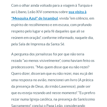
Com o olhar ainda voltado para a viagem à Turquia e
ao Líbano, Leão XIV comentou sobre
sua visita à
“Mesquita Azul” de Istambul
, vivida “em silêncio, em
espírito de recolhimento e em escuta, com profundo
respeito pelo lugar e pela fé daqueles que ali se
reúnem em oração”, conforme informado, naquele dia,
pela Sala de Imprensa da Santa Sé.
A pergunta dos jornalistas foi por que não teria
rezado “ao menos visivelmente”, como haviam feito os
predecessores. “Mas quem disse que eu não rezei?
Quero dizer, disseram que eu não rezei, mas eu já dei
uma resposta no avião, mencionei um livro (A prática
da presença de Deus, do irmão Lawrence), pode ser
que eu esteja rezando até neste momento”. “Eu prefiro
rezar numa Igreja católica, na presença do Santíssimo
Sacramento”, conclui o Papa Leão, considerando