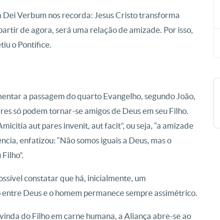
 a Dei Verbum nos recorda: Jesus Cristo transforma
rtir de agora, será uma relação de amizade. Por isso,
tiu o Pontífice.
mentar a passagem do quarto Evangelho, segundo João,
eres só podem tornar-se amigos de Deus em seu Filho.
citia aut pares invenit, aut facit”, ou seja, “a amizade
ência, enfatizou: “Não somos iguais a Deus, mas o
Filho”.
possível constatar que há, inicialmente, um
to entre Deus e o homem permanece sempre assimétrico.
 vinda do Filho em carne humana, a Aliança abre-se ao