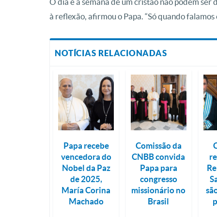
O dia e a semana de um cristão não podem ser 
à reflexão, afirmou o Papa. “Só quando falamo
NOTÍCIAS RELACIONADAS
Papa recebe
Comissão da
vencedora do
CNBB convida
r
Nobel da Paz
Papa para
Re
de 2025,
congresso
S
María Corina
missionário no
sã
Machado
Brasil
p