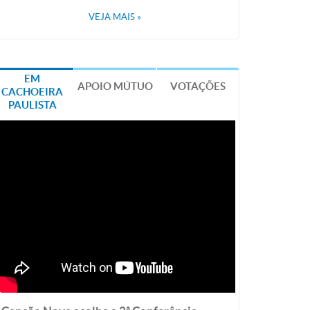
VEJA MAIS
»
EM
APOIO MÚTUO
VOTAÇÕES
CACHOEIRA
PAULISTA