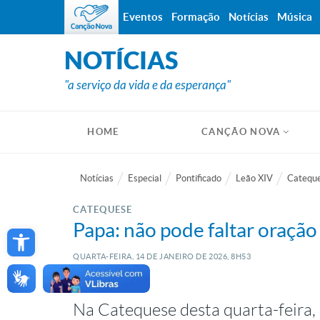
Eventos
Formação
Notícias
Música
NOTÍCIAS
"a serviço da vida e da esperança"
HOME
CANÇÃO NOVA
Notícias
Especial
Pontificado
Leão XIV
Cateque
CATEQUESE
Open toolbar
Papa: não pode faltar oração
QUARTA-FEIRA, 14
DE
JANEIRO
DE
2026, 8H53
Na Catequese desta quarta-feira,