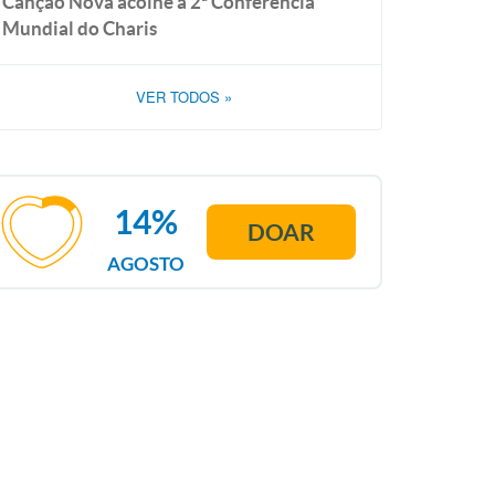
Canção Nova acolhe a 2ª Conferência
Mundial do Charis
VER TODOS
»
14%
DOAR
AGOSTO