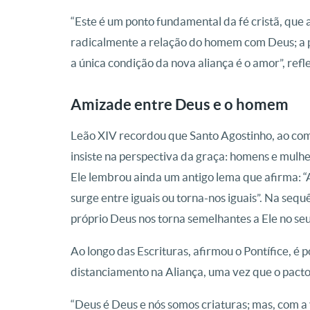
“Este é um ponto fundamental da fé cristã, que
radicalmente a relação do homem com Deus; a pa
a única condição da nova aliança é o amor”, refle
Amizade entre Deus e o homem
Leão XIV recordou que Santo Agostinho, ao co
insiste na perspectiva da graça: homens e mulh
Ele lembrou ainda um antigo lema que afirma: “Ami
surge entre iguais ou torna-nos iguais”. Na sequ
próprio Deus nos torna semelhantes a Ele no seu 
Ao longo das Escrituras, afirmou o Pontífice, é 
distanciamento na Aliança, uma vez que o pac
“Deus é Deus e nós somos criaturas; mas, com a