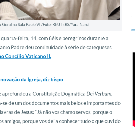
a Geral na Sala Paulo VI /Foto: REUTERS/Yara Nardi
uarta-feira, 14, com fiéis e peregrinos durante a
 Santo Padre deu continuidade à série de catequeses
ao Concílio Vaticano II.
renovação da Igreja, diz bispo
ice aprofundou a Constituição Dogmática
Dei Verbum
,
ta-se de um dos documentos mais belos e importantes do
alavras de Jesus: “Já não vos chamo servos, porque o
os amigos, porque vos dei a conhecer tudo o que ouvi do