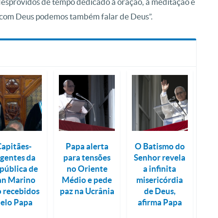
desprovidos de tempo dedicado à oração, à meditação e
s com Deus podemos também falar de Deus”.
Capitães-
Papa alerta
O Batismo do
egentes da
para tensões
Senhor revela
pública de
no Oriente
a infinita
an Marino
Médio e pede
misericórdia
o recebidos
paz na Ucrânia
de Deus,
elo Papa
afirma Papa