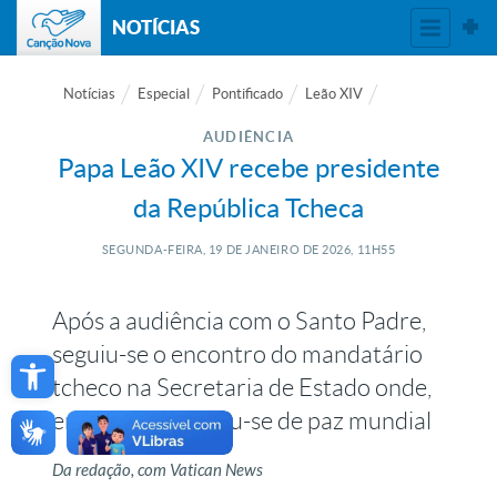
NOTÍCIAS
Notícias
Especial
Pontificado
Leão XIV
AUDIÊNCIA
Papa Leão XIV recebe presidente
da República Tcheca
SEGUNDA-FEIRA, 19
DE
JANEIRO
DE
2026, 11H55
Após a audiência com o Santo Padre,
Open toolbar
seguiu-se o encontro do mandatário
tcheco na Secretaria de Estado onde,
entre outros, falou-se de paz mundial
Da redação, com Vatican News