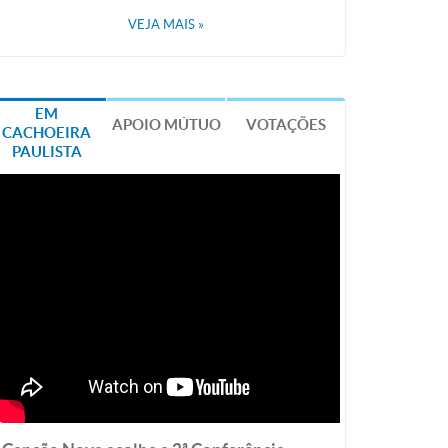
VEJA MAIS
»
EM
APOIO MÚTUO
VOTAÇÕES
CACHOEIRA
PAULISTA