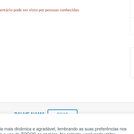
entário pode ser visto por pessoas conhecidas.
DAI-ME ALMAS
DOAR
a mais dinâmica e agradável, lembrando as suas preferências nos
om o uso de TODOS os cookies. No entanto, você pode visitar