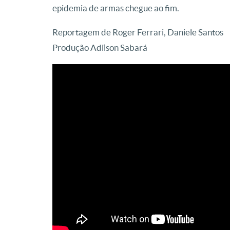
epidemia de armas chegue ao fim.
Reportagem de Roger Ferrari, Daniele Santos
Produção Adilson Sabará