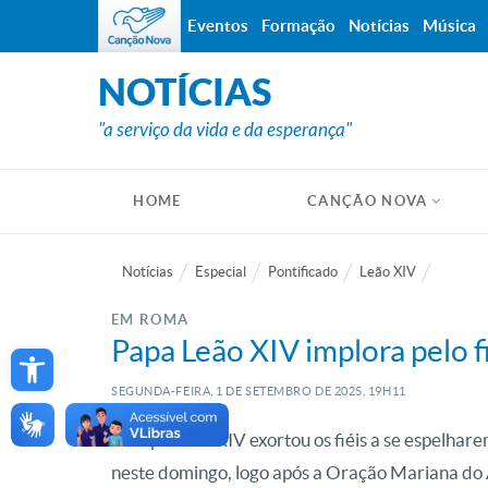
Eventos
Formação
Notícias
Música
NOTÍCIAS
"a serviço da vida e da esperança"
HOME
CANÇÃO NOVA
Notícias
Especial
Pontificado
Leão XIV
EM ROMA
Open toolbar
Papa Leão XIV implora pelo 
SEGUNDA-FEIRA, 1
DE
SETEMBRO
DE
2025, 19H11
O Papa Leão XIV exortou os fiéis a se espelhar
neste domingo, logo após a Oração Mariana do 