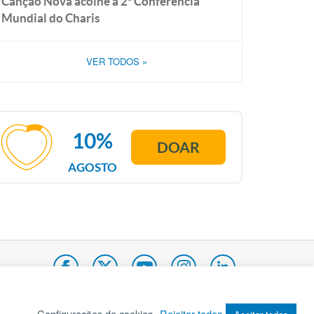
Canção Nova acolhe a 2ª Conferência
Mundial do Charis
VER TODOS
»
10%
DOAR
AGOSTO
Configurações de cookies
Rejeitar todos