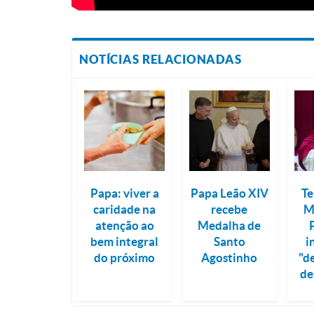
NOTÍCIAS RELACIONADAS
Papa: viver a
Papa Leão XIV
Te
caridade na
recebe
M
atenção ao
Medalha de
bem integral
Santo
i
do próximo
Agostinho
"d
de