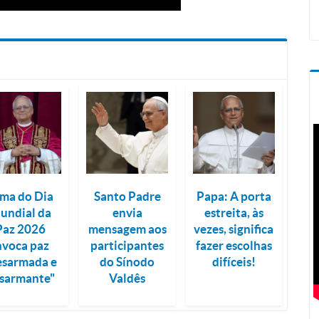
ma do Dia
Santo Padre
Papa: A porta
undial da
envia
estreita, às
Paz 2026
mensagem aos
vezes, significa
nvoca paz
participantes
fazer escolhas
esarmada e
do Sínodo
difíceis!
sarmante"
Valdês