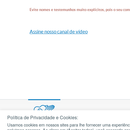
Evite nomes e testemunhos muito explícitos, pois o seu com
Assine nosso canal de vídeo
Política de Privacidade e Cookies:
Usamos cookies em nossos sites para lhe fornecer uma experiênci
© 2002 – 2026
próximos acessos. Ao clicar em “Aceitar todos”, você concorda c
cancaonova.com